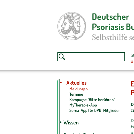
S
u
E
Aktuelles
Meldungen
P
Termine
Kampagne "Bitte berühren"
D
MyTherapie-App
z
Sorea-App für DPB-Mitglieder
D
Wissen
F
u