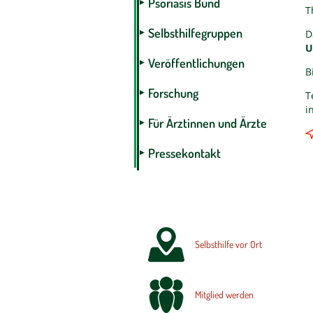
Psoriasis Bund
T
Selbsthilfegruppen
D
U
Veröffentlichungen
B
Forschung
T
i
Für Ärztinnen und Ärzte
Pressekontakt
Selbsthilfe vor Ort
Mitglied werden