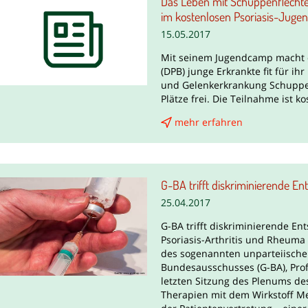
Das Leben mit Schuppenflechte w
im kostenlosen Psoriasis-Juge
15.05.2017
Mit seinem Jugendcamp macht d
(DPB) junge Erkrankte fit für i
und Gelenkerkrankung Schuppenf
Plätze frei. Die Teilnahme ist k
mehr erfahren
G-BA trifft diskriminierende En
25.04.2017
G-BA trifft diskriminierende E
Psoriasis-Arthritis und Rheum
des sogenannten unparteiisch
Bundesausschusses (G-BA), Prof
letzten Sitzung des Plenums des
Therapien mit dem Wirkstoff Me