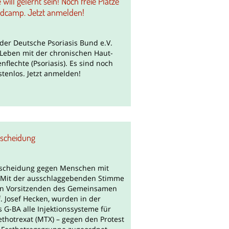
ill gelernt sein! Noch freie Plätze
ndcamp. Jetzt anmelden!
er Deutsche Psoriasis Bund e.V.
hr Leben mit der chronischen Haut-
lechte (Psoriasis). Es sind noch
ostenlos. Jetzt anmelden!
tscheidung
ntscheidung gegen Menschen mit
a Mit der ausschlaggebenden Stimme
en Vorsitzenden des Gemeinsamen
. Josef Hecken, wurden in der
 G-BA alle Injektionssysteme für
thotrexat (MTX) – gegen den Protest