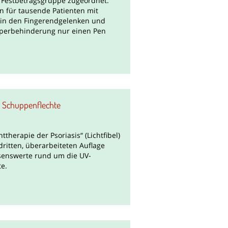
r Festbetragsgruppe zugeordnet.
n für tausende Patienten mit
a in den Fingerendgelenken und
rperbehinderung nur einen Pen
ei Schuppenflechte
ttherapie der Psoriasis“ (Lichtfibel)
 dritten, überarbeiteten Auflage
ssenswerte rund um die UV-
e.