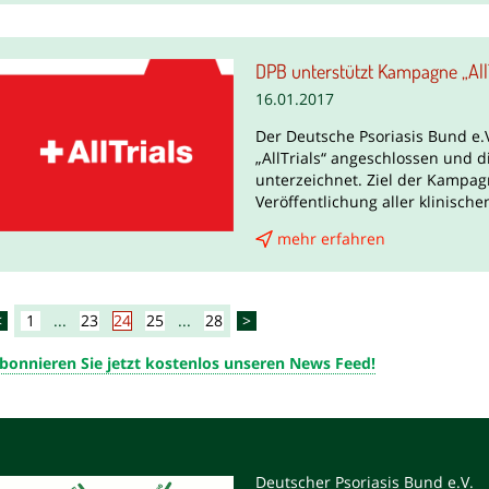
DPB unterstützt Kampagne „AllT
16.01.2017
Der Deutsche Psoriasis Bund e.
„AllTrials“ angeschlossen und d
unterzeichnet. Ziel der Kampagn
Veröffentlichung aller klinische
mehr erfahren
<
1
...
23
24
25
...
28
>
bonnieren Sie jetzt kostenlos unseren News Feed!
Deutscher Psoriasis Bund e.V.