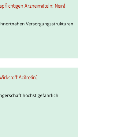
flichtigen Arzneimitteln: Nein!
wohnortnahen Versorgungsstrukturen
irkstoff Acitretin)
angerschaft höchst gefährlich.