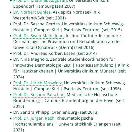
Prof. Dr. Matthias Augustin
, Universitätsklinikum
Eppendorf Hamburg (seit 2007)
Dr. Norbert Buhles
, Asklepios Nordseeklinik
Westerland/Sylt (seit 2001)
Prof. Dr. Sascha Gerdes, Universitätsklinikum Schleswig-
Holstein | Campus Kiel | Psoriasis-Zentrum, (seit 2015)
Prof. Dr. Swen Malte John
, Institut für Interdisziplinäre
Dermatologische Prävention und Rehabilitation an der
Universität Osnabrück (iDerm) (seit 2016)
Prof. Dr. Andreas Körber, Essen (seit 2014)
Dr. Nina Magnolo, Zentrale Studienkoordination für
innovative Dermatologie (ZiD) | Psoriasisambulanz | Klinik
für Hautkrankheiten | Universitätsklinikum Münster (seit
2024)
Prof. Dr. Ulrich Mrowietz
, Universitätsklinikum Schleswig-
Holstein | Campus Kiel | Psoriasis-Zentrum (seit 1996)
Prof. Dr. Susann Patschan
, Medizinische Hochschule
Brandenburg | Campus Brandenburg an der Havel (seit
2016)
Dr. Sandra Philipp, Oranienburg (seit 2013)
Prof. Dr. Jürgen Rech
, Rheumatologische
Hochschulambulanz | Universitätsklinik Erlangen (seit
2021)